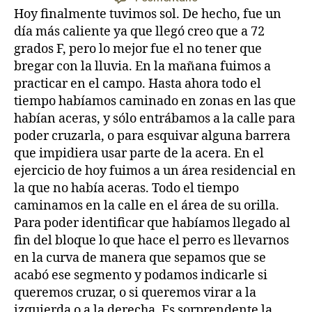
la
la
Día
Hoy finalmente tuvimos sol. De hecho, fue un
entrada
entrada
11:
día más caliente ya que llegó creo que a 72
Mi
grados F, pero lo mejor fue el no tener que
día
bregar con la lluvia. En la mañana fuimos a
en
practicar en el campo. Hasta ahora todo el
corte
tiempo habíamos caminado en zonas en las que
habían aceras, y sólo entrábamos a la calle para
poder cruzarla, o para esquivar alguna barrera
que impidiera usar parte de la acera. En el
ejercicio de hoy fuimos a un área residencial en
la que no había aceras. Todo el tiempo
caminamos en la calle en el área de su orilla.
Para poder identificar que habíamos llegado al
fin del bloque lo que hace el perro es llevarnos
en la curva de manera que sepamos que se
acabó ese segmento y podamos indicarle si
queremos cruzar, o si queremos virar a la
izquierda o a la derecha. Es sorprendente la