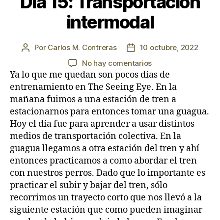
Día 15: Transportación
intermodal
Por
Carlos M. Contreras
10 octubre, 2022
Autor
Fecha
de
de
en
No hay comentarios
la
la
Día
Ya lo que me quedan son pocos días de
entrada
entrada
15:
entrenamiento en The Seeing Eye. En la
Transportación
mañana fuimos a una estación de tren a
intermodal
estacionarnos para entonces tomar una guagua.
Hoy el día fue para aprender a usar distintos
medios de transportación colectiva. En la
guagua llegamos a otra estación del tren y ahí
entonces practicamos a como abordar el tren
con nuestros perros. Dado que lo importante es
practicar el subir y bajar del tren, sólo
recorrimos un trayecto corto que nos llevó a la
siguiente estación que como pueden imaginar