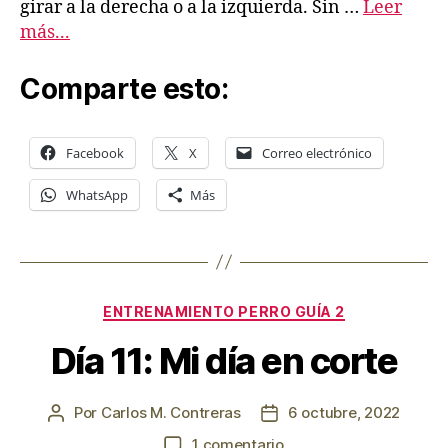
girar a la derecha o a la izquierda. Sin …
Leer
más...
Comparte esto:
Facebook
X
Correo electrónico
WhatsApp
Más
Categorías
ENTRENAMIENTO PERRO GUÍA 2
Día 11: Mi día en corte
Por
Carlos M. Contreras
6 octubre, 2022
Autor
Fecha
de
de
en
1 comentario