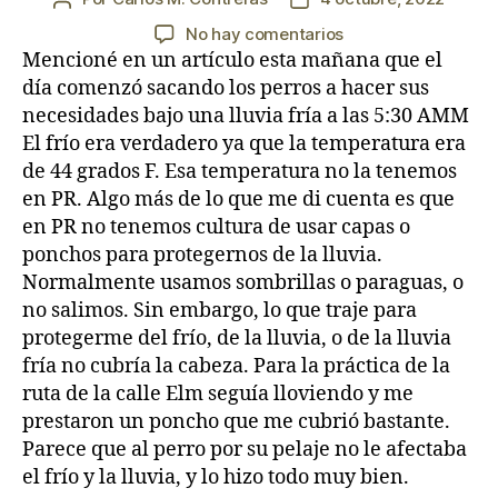
de
de
en
No hay comentarios
la
la
Día
Mencioné en un artículo esta mañana que el
entrada
entrada
9:
día comenzó sacando los perros a hacer sus
No
necesidades bajo una lluvia fría a las 5:30 AMM
siguen
El frío era verdadero ya que la temperatura era
las
de 44 grados F. Esa temperatura no la tenemos
pesadillas
en PR. Algo más de lo que me di cuenta es que
de
en PR no tenemos cultura de usar capas o
Elm
ponchos para protegernos de la lluvia.
Street
Normalmente usamos sombrillas o paraguas, o
no salimos. Sin embargo, lo que traje para
protegerme del frío, de la lluvia, o de la lluvia
fría no cubría la cabeza. Para la práctica de la
ruta de la calle Elm seguía lloviendo y me
prestaron un poncho que me cubrió bastante.
Parece que al perro por su pelaje no le afectaba
el frío y la lluvia, y lo hizo todo muy bien.