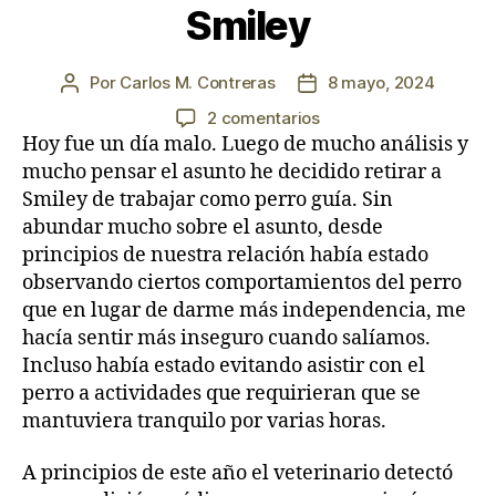
Smiley
Por
Carlos M. Contreras
8 mayo, 2024
Autor
Fecha
de
de
en
2 comentarios
la
la
Día
Hoy fue un día malo. Luego de mucho análisis y
entrada
entrada
590:
mucho pensar el asunto he decidido retirar a
Retiro
Smiley de trabajar como perro guía. Sin
de
abundar mucho sobre el asunto, desde
Smiley
principios de nuestra relación había estado
observando ciertos comportamientos del perro
que en lugar de darme más independencia, me
hacía sentir más inseguro cuando salíamos.
Incluso había estado evitando asistir con el
perro a actividades que requirieran que se
mantuviera tranquilo por varias horas.
A principios de este año el veterinario detectó