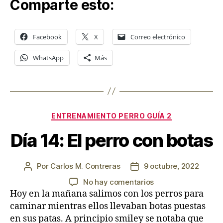
Comparte esto:
Facebook
X
Correo electrónico
WhatsApp
Más
Categorías
ENTRENAMIENTO PERRO GUÍA 2
Día 14: El perro con botas
Por
Carlos M. Contreras
9 octubre, 2022
Autor
Fecha
de
de
en
No hay comentarios
la
la
Día
Hoy en la mañana salimos con los perros para
entrada
entrada
14:
caminar mientras ellos llevaban botas puestas
El
en sus patas. A principio smiley se notaba que