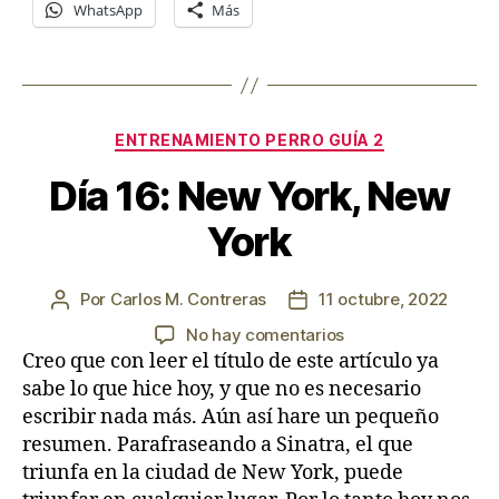
WhatsApp
Más
Categorías
ENTRENAMIENTO PERRO GUÍA 2
Día 16: New York, New
York
Por
Carlos M. Contreras
11 octubre, 2022
Autor
Fecha
de
de
en
No hay comentarios
la
la
Día
Creo que con leer el título de este artículo ya
entrada
entrada
16:
sabe lo que hice hoy, y que no es necesario
New
escribir nada más. Aún así hare un pequeño
York,
resumen. Parafraseando a Sinatra, el que
New
triunfa en la ciudad de New York, puede
York