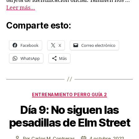
tarjeta de identificación oficial. También nos …
Leer más...
Comparte esto:
Facebook
X
Correo electrónico
WhatsApp
Más
Categorías
ENTRENAMIENTO PERRO GUÍA 2
Día 9: No siguen las
pesadillas de Elm Street
Por
Carlos M. Contreras
4 octubre, 2022
Autor
Fecha