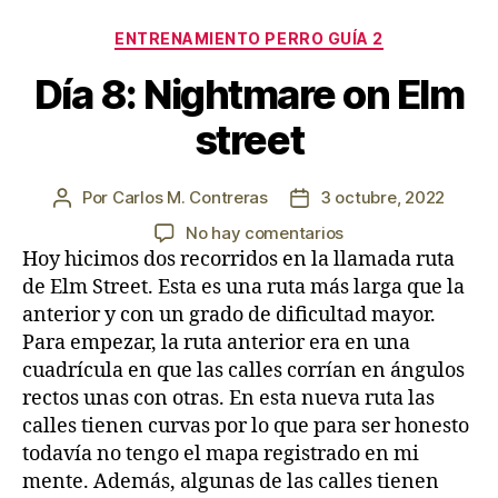
Categorías
ENTRENAMIENTO PERRO GUÍA 2
Día 8: Nightmare on Elm
street
Por
Carlos M. Contreras
3 octubre, 2022
Autor
Fecha
de
de
en
No hay comentarios
la
la
Día
Hoy hicimos dos recorridos en la llamada ruta
entrada
entrada
8:
de Elm Street. Esta es una ruta más larga que la
Nightmare
anterior y con un grado de dificultad mayor.
on
Para empezar, la ruta anterior era en una
Elm
cuadrícula en que las calles corrían en ángulos
street
rectos unas con otras. En esta nueva ruta las
calles tienen curvas por lo que para ser honesto
todavía no tengo el mapa registrado en mi
mente. Además, algunas de las calles tienen