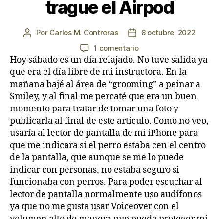
trague el Airpod
Por
Carlos M. Contreras
8 octubre, 2022
Autor
Fecha
de
de
en
1 comentario
la
la
Día
Hoy sábado es un día relajado. No tuve salida ya
entrada
entrada
13:
que era el día libre de mi instructora. En la
Espero
mañana bajé al área de “grooming” a peinar a
no
Smiley, y al final me percaté que era un buen
se
momento para tratar de tomar una foto y
trague
publicarla al final de este artículo. Como no veo,
el
usaría al lector de pantalla de mi iPhone para
Airpod
que me indicara si el perro estaba cen el centro
de la pantalla, que aunque se me lo puede
indicar con personas, no estaba seguro si
funcionaba con perros. Para poder escuchar al
lector de pantalla normalmente uso audífonos
ya que no me gusta usar Voiceover con el
volumen alto de manera que pueda proteger mi