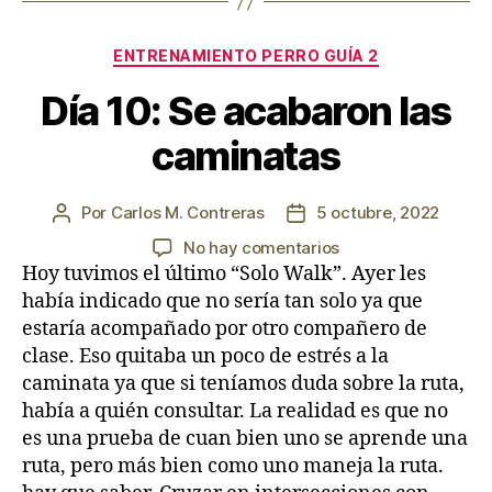
Categorías
ENTRENAMIENTO PERRO GUÍA 2
Día 10: Se acabaron las
caminatas
Por
Carlos M. Contreras
5 octubre, 2022
Autor
Fecha
de
de
en
No hay comentarios
la
la
Día
Hoy tuvimos el último “Solo Walk”. Ayer les
entrada
entrada
10:
había indicado que no sería tan solo ya que
Se
estaría acompañado por otro compañero de
acabaron
clase. Eso quitaba un poco de estrés a la
las
caminata ya que si teníamos duda sobre la ruta,
caminatas
había a quién consultar. La realidad es que no
es una prueba de cuan bien uno se aprende una
ruta, pero más bien como uno maneja la ruta.