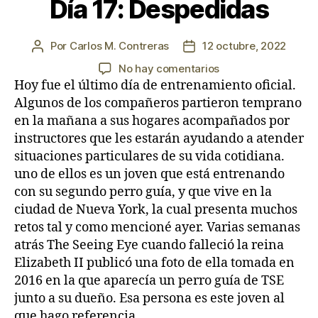
Día 17: Despedidas
Por
Carlos M. Contreras
12 octubre, 2022
Autor
Fecha
de
de
en
No hay comentarios
la
la
Día
Hoy fue el último día de entrenamiento oficial.
entrada
entrada
17:
Algunos de los compañeros partieron temprano
Despedidas
en la mañana a sus hogares acompañados por
instructores que les estarán ayudando a atender
situaciones particulares de su vida cotidiana.
uno de ellos es un joven que está entrenando
con su segundo perro guía, y que vive en la
ciudad de Nueva York, la cual presenta muchos
retos tal y como mencioné ayer. Varias semanas
atrás The Seeing Eye cuando falleció la reina
Elizabeth II publicó una foto de ella tomada en
2016 en la que aparecía un perro guía de TSE
junto a su dueño. Esa persona es este joven al
que hago referencia.