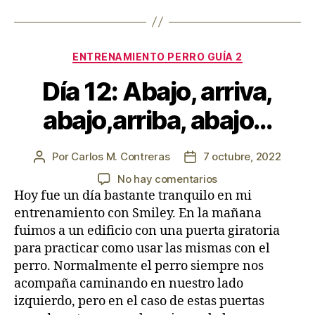
Categorías
ENTRENAMIENTO PERRO GUÍA 2
Día 12: Abajo, arriva,
abajo,arriba, abajo…
Por
Carlos M. Contreras
7 octubre, 2022
Autor
Fecha
de
de
en
No hay comentarios
la
la
Día
Hoy fue un día bastante tranquilo en mi
entrada
entrada
12:
entrenamiento con Smiley. En la mañana
Abajo,
fuimos a un edificio con una puerta giratoria
arriva,
para practicar como usar las mismas con el
abajo,arriba,
perro. Normalmente el perro siempre nos
abajo…
acompaña caminando en nuestro lado
izquierdo, pero en el caso de estas puertas