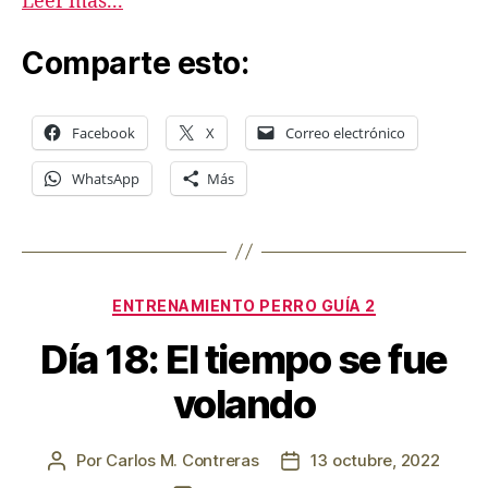
Leer más...
Comparte esto:
Facebook
X
Correo electrónico
WhatsApp
Más
Categorías
ENTRENAMIENTO PERRO GUÍA 2
Día 18: El tiempo se fue
volando
Por
Carlos M. Contreras
13 octubre, 2022
Autor
Fecha
de
de