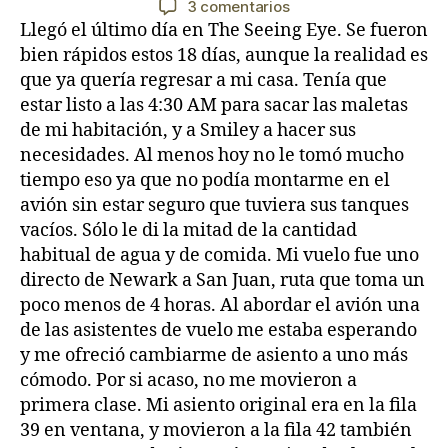
en
3 comentarios
la
la
Día
Llegó el último día en The Seeing Eye. Se fueron
entrada
entrada
18:
bien rápidos estos 18 días, aunque la realidad es
El
que ya quería regresar a mi casa. Tenía que
tiempo
estar listo a las 4:30 AM para sacar las maletas
se
de mi habitación, y a Smiley a hacer sus
fue
necesidades. Al menos hoy no le tomó mucho
volando
tiempo eso ya que no podía montarme en el
avión sin estar seguro que tuviera sus tanques
vacíos. Sólo le di la mitad de la cantidad
habitual de agua y de comida. Mi vuelo fue uno
directo de Newark a San Juan, ruta que toma un
poco menos de 4 horas. Al abordar el avión una
de las asistentes de vuelo me estaba esperando
y me ofreció cambiarme de asiento a uno más
cómodo. Por si acaso, no me movieron a
primera clase. Mi asiento original era en la fila
39 en ventana, y movieron a la fila 42 también