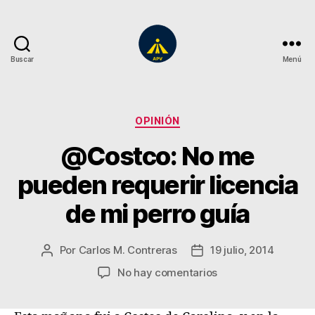
Buscar
Menú
A
Plena
Vista
Categorías
OPINIÓN
@Costco: No me
pueden requerir licencia
de mi perro guía
Por
Carlos M. Contreras
19 julio, 2014
Autor
Fecha
de
de
en
No hay comentarios
la
la
@Costco:
entrada
entrada
No