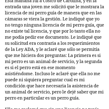
Esta mañana fui a Costco de Carolina, y en la
me
entrada una joven me solicitó que le mostrara la
pueden
requerir
licencia de mi perro guía de manera que en las
licencia
cámaras se viera la gestión. Le indiqué que yo
de
no tengo ninguna licencia de mi perro guía, que
mi
no existe tal licencia, y que por lo tanto ella no
perro
me podía pedir ese documento. Le indiqué que
guía
su solicitud era contraria a los requerimientos
de la Ley ADA, y le aclaré que sólo se permitía
que me hiciera dos preguntas: La primera es si
mi perro es un animal de servicio, y la segunda
es si el perro está en ese momento
asistiéndome. Incluso le aclaré que ella no me
puede ni siquiera preguntar cual es mi
condición que hace necesaria la asistencia de
un animal de servicio, pero le dejé saber que mi
perro en particular es un perro guía.