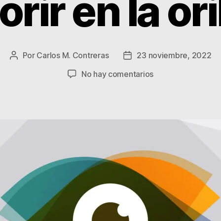
rir en la ori
Por
Carlos M. Contreras
23 noviembre, 2022
Autor
Fecha
de
de
en
No hay comentarios
la
la
APV
entrada
entrada
151:
Tanto
Natal
para
morir
en
la
orilla