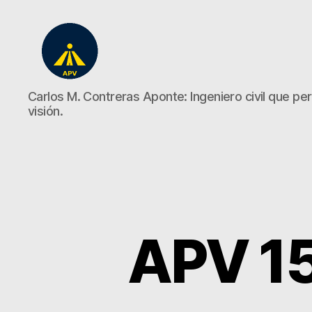
A
Carlos M. Contreras Aponte: Ingeniero civil que perd
Plena
visión.
Vista
APV 15