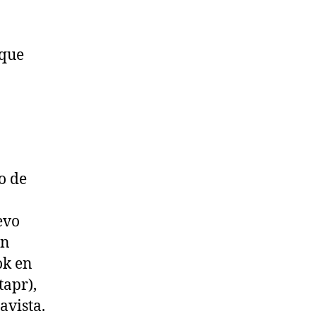
 que
o de
evo
en
ok en
tapr),
avista.