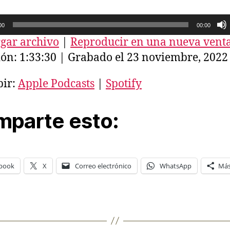
00
00:00
gar archivo
|
Reproducir en una nueva vent
ón: 1:33:30
|
Grabado el 23 noviembre, 2022
bir:
Apple Podcasts
|
Spotify
parte esto:
book
X
Correo electrónico
WhatsApp
Má