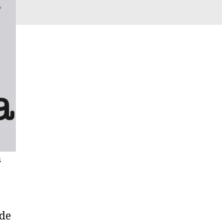
n
 de