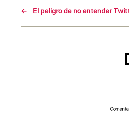
u
←
El peligro de no entender Twit
d
i
o
Comenta