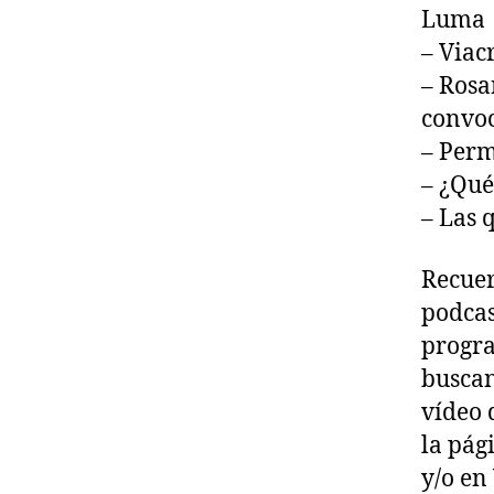
Luma
– Viac
– Rosa
convo
– Perm
– ¿Qué
– Las q
Recuer
podcas
progra
buscan
vídeo 
la pág
y/o en