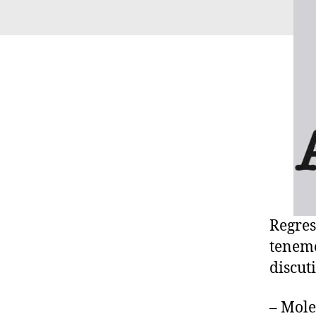
Regres
tenemo
discut
– Mole