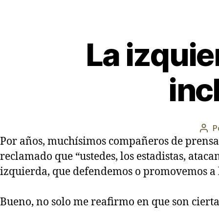
La izquie
inc
P
Aut
Por años, muchísimos compañeros de prensa 
de
la
reclamado que “ustedes, los estadistas, ataca
ent
izquierda, que defendemos o promovemos a la
Bueno, no solo me reafirmo en que son ciertas