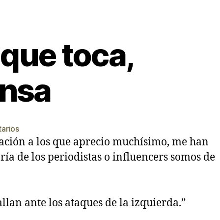
 que toca,
ensa
en
arios
La
ación a los que aprecio muchísimo, me han
izquierda
ría de los periodistas o influencers somos de
jode
todo
lo
que
llan ante los ataques de la izquierda.”
toca,