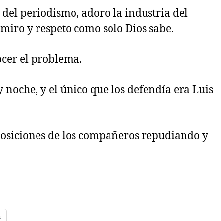
incluyendo
el periodismo, adoro la industria del
a
la
miro y respeto como solo Dios sabe.
prensa
cer el problema.
noche, y el único que los defendía era Luis
posiciones de los compañeros repudiando y
s