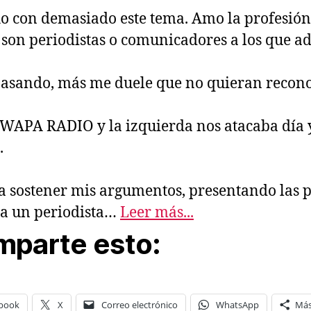
con demasiado este tema. Amo la profesión d
son periodistas o comunicadores a los que ad
pasando, más me duele que no quieran recono
WAPA RADIO y la izquierda nos atacaba día y 
.
ra sostener mis argumentos, presentando las 
 a un periodista…
Leer más...
parte esto:
book
X
Correo electrónico
WhatsApp
Má