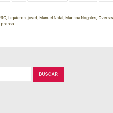
PRO
,
Izquierda
,
jovet
,
Manuel Natal
,
Mariana Nogales
,
Oversea
s
,
prensa