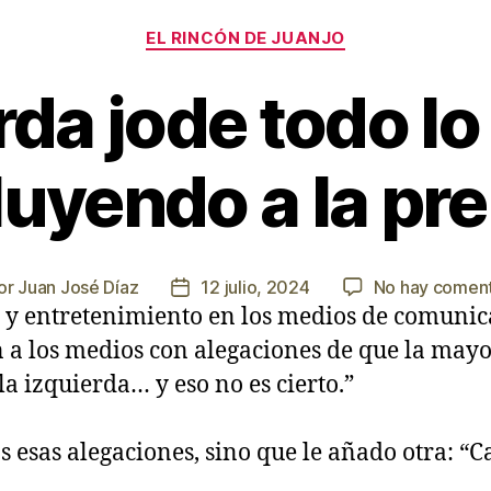
Categorías
EL RINCÓN DE JUANJO
rda jode todo lo
luyendo a la pr
or
Juan José Díaz
12 julio, 2024
No hay coment
or
Fecha
y entretenimiento en los medios de comunic
de
la
n a los medios con alegaciones de que la mayo
rada
entrada
 izquierda… y eso no es cierto.”
 esas alegaciones, sino que le añado otra: “Ca