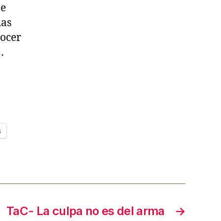
Me
has
nocer
…
s
TaC- La culpa no es del arma
→