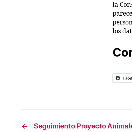
la Con
parece
person
los da
Com
Face
←
Seguimiento Proyecto Animale