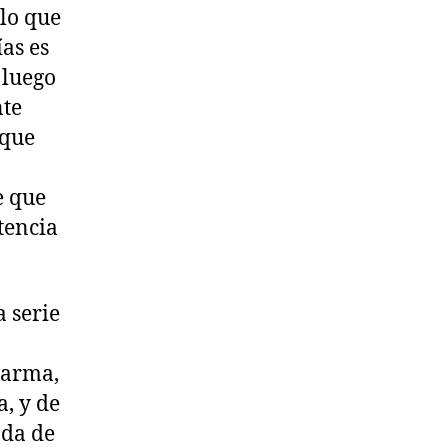
 lo que
ías es
 luego
nte
 que
e que
tencia
a serie
 arma,
, y de
nda de