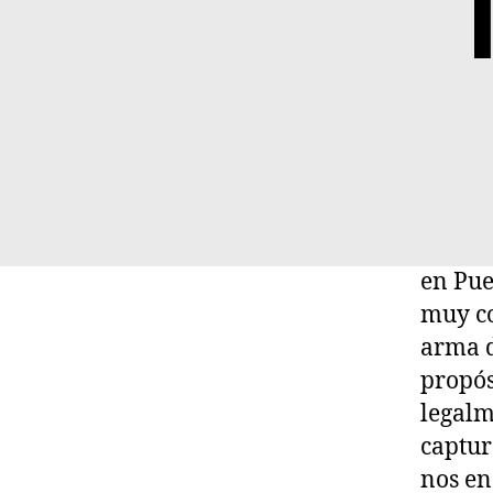
en Pue
muy co
arma d
propós
legalm
captur
nos en