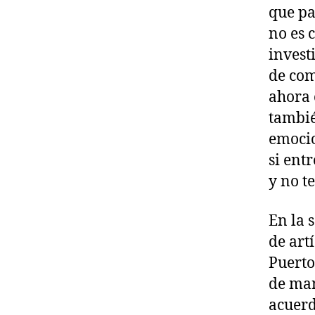
que pa
no es c
invest
de com
ahora 
tambié
emocio
si ent
y no te
En la 
de art
Puerto
de man
acuerd