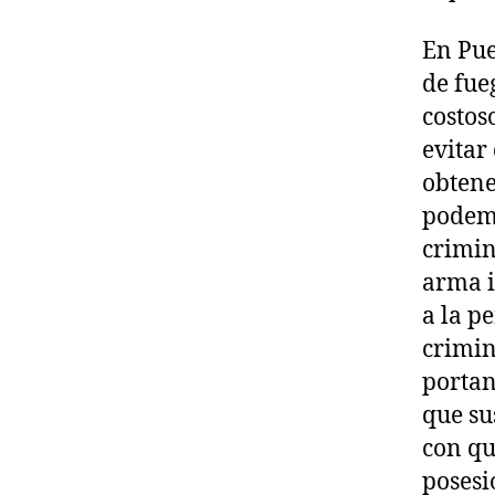
En Pue
de fue
costos
evitar
obtene
podemo
crimin
arma i
a la p
crimin
portan
que su
con qu
posesi