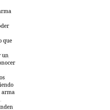
 arma
oder
o que
r un
conocer
os
biendo
n arma
a
ienden