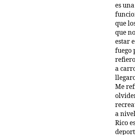
es una
funcio
que lo
que no
estar 
fuego 
refier
a carr
llegar
Me ref
olvide
recrea
a nive
Rico e
deport