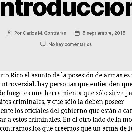
Introducció
Por
Carlos M. Contreras
5 septiembre, 2015
Autor
Fecha
de
de
en
No hay comentarios
la
la
Tirando
entrada
entrada
a
Ciegas-
Introducción
rto Rico el asunto de la posesión de armas es
ntroversial. hay personas que entienden qu
e fuego es una herramienta que sólo sirve p
itos criminales, y que sólo la deben poseer
ente los oficiales del gobierno que están a ca
ar a estos criminales. En el otro lado de la 
contramos los que creemos que un arma de f