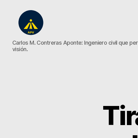
A
Carlos M. Contreras Aponte: Ingeniero civil que perd
Plena
visión.
Vista
Ti