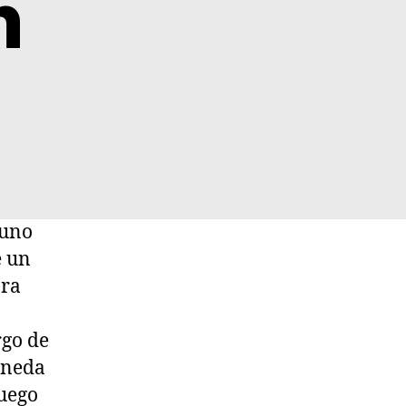
n
 uno
e un
ara
rgo de
moneda
uego