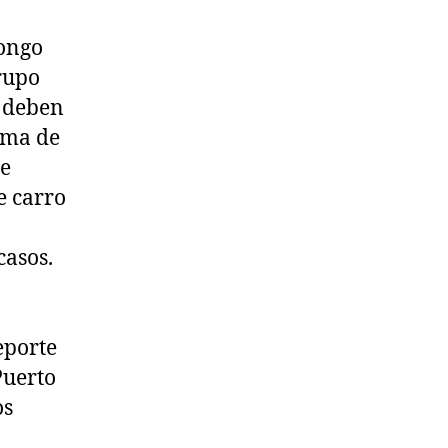
pongo
grupo
a deben
rma de
me
e carro
casos.
eporte
Puerto
os