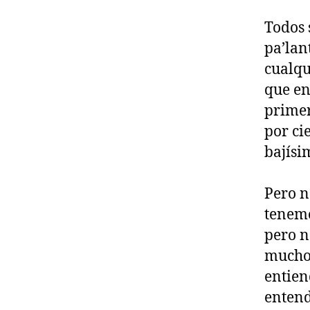
Todos 
pa’lan
cualqu
que en
primer
por ci
bajísi
Pero n
tenemo
pero n
muchos
entien
entend