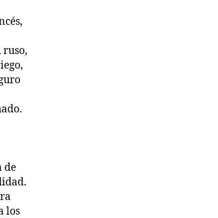
ncés,
 ruso,
iego,
eguro
hado.
a de
didad.
ara
a los