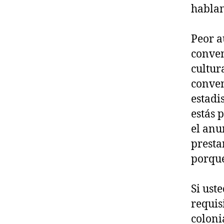
hablan
Peor a
conven
cultur
conven
estadis
estás 
el anu
presta
porque
Si uste
requis
colonia