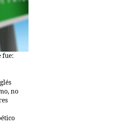
 fue:
glés
imo, no
res
ético