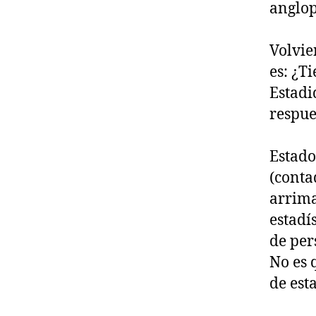
anglop
Volvie
es: ¿T
Estadi
respue
Estado
(conta
arrima
estadí
de per
No es 
de esta