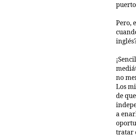
puerto
Pero, 
cuando
inglés
¡Senci
mediát
no mer
Los mi
de que
indepe
a enar
oportu
tratar