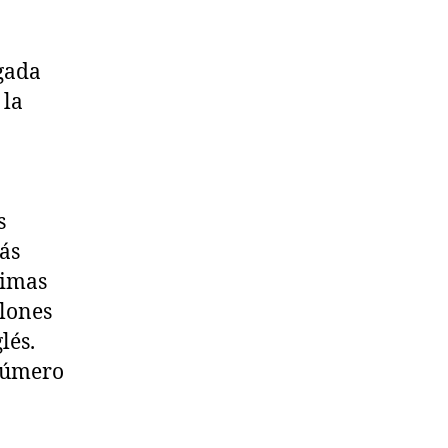
igada
 la
s
ás
timas
llones
lés.
 número