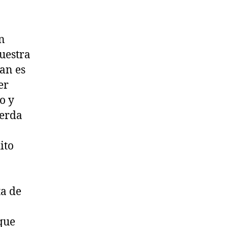
en
uestra
can es
er
o y
uerda
ito
ta de
rque