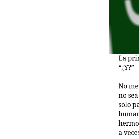
La pri
“¿Y?”
No me 
no sea
solo p
humano
hermos
a veces