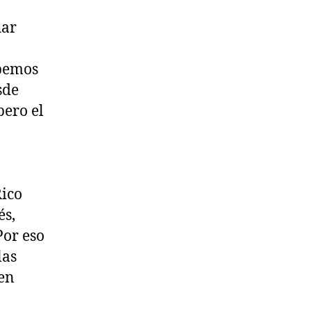
har
abemos
sde
pero el
Rico
és,
Por eso
las
den