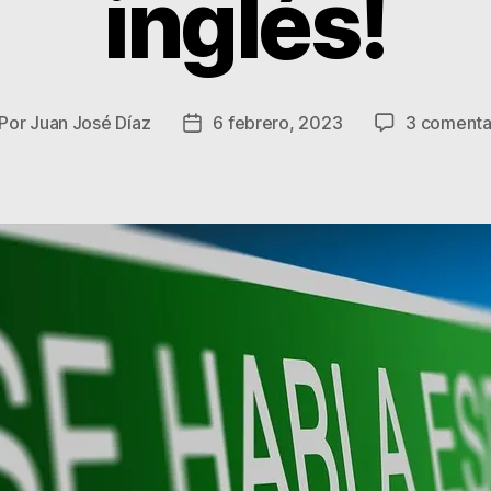
inglés!
Por
Juan José Díaz
6 febrero, 2023
3 comenta
tor
Fecha
de
la
trada
entrada