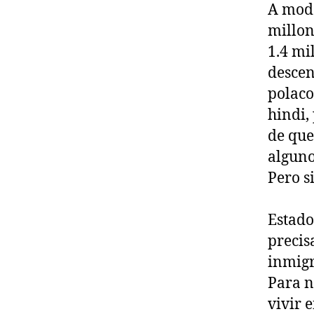
A modo
millon
1.4 mi
descen
polaco
hindi,
de que
alguno
Pero s
Estado
precis
inmigr
Para n
vivir 