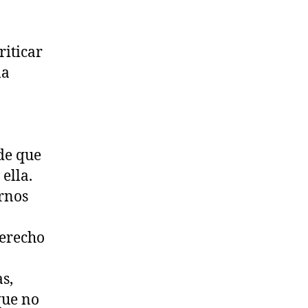
riticar
la
de que
ella.
rnos
derecho
s,
que no