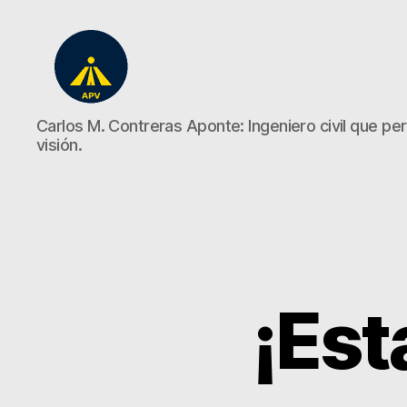
A
Carlos M. Contreras Aponte: Ingeniero civil que perd
Plena
visión.
Vista
¡Est