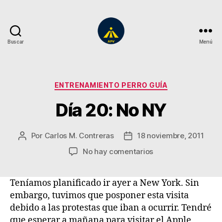
Buscar
Menú
A
Plena
Vista
Categorías
ENTRENAMIENTO PERRO GUÍA
Día 20: No NY
Por
Carlos M. Contreras
18 noviembre, 2011
Autor
Fecha
de
de
en
No hay comentarios
la
la
Día
entrada
entrada
20:
Teníamos planificado ir ayer a New York. Sin
No
embargo, tuvimos que posponer esta visita
NY
debido a las protestas que iban a ocurrir. Tendré
que esperar a mañana para visitar el Apple