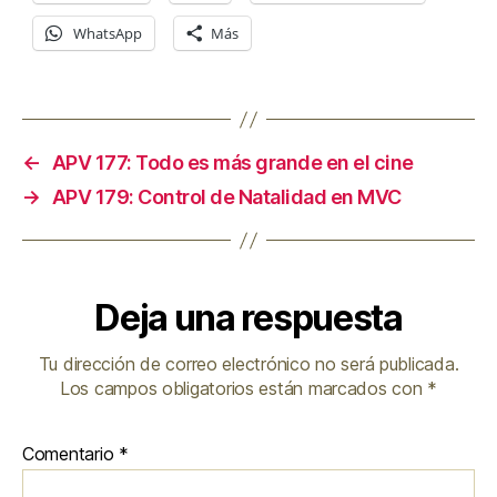
r
d
WhatsApp
Más
e
a
u
d
←
APV 177: Todo es más grande en el cine
i
→
APV 179: Control de Natalidad en MVC
o
Deja una respuesta
Tu dirección de correo electrónico no será publicada.
Los campos obligatorios están marcados con
*
Comentario
*