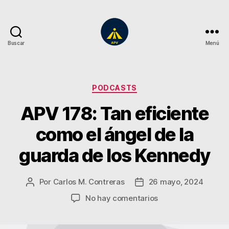
Buscar
Menú
A
Plena
Vista
Categorías
PODCASTS
APV 178: Tan eficiente
como el ángel de la
guarda de los Kennedy
Por
Carlos M. Contreras
26 mayo, 2024
Autor
Fecha
de
de
en
No hay comentarios
la
la
APV
entrada
entrada
178: