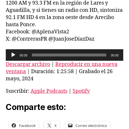
1200 AM y 93.3 FM en la región de Lares y
Aguadilla, y si tienes un radio con HD, sintoniza
92.1 FM HD 4 en la zona oeste desde Arecibo
hasta Ponce.
Facebook: @AplenaVista2
X: @ContrerasPR @JuanJoseDiazDaz
R
00:00
00:00
e
Descargar archivo
|
Reproducir en una nueva
p
ventana
|
Duración: 1:25:58
|
Grabado el 26
r
mayo, 2024
o
Suscribir:
Apple Podcasts
|
Spotify
d
u
Comparte esto:
c
t
o
Facebook
X
Correo electrónico