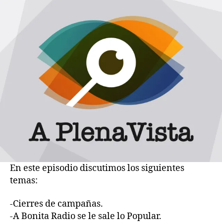
Tan
eficiente
como
el
ángel
de
la
guarda
de
los
Kennedy
En este episodio discutimos los siguientes
temas:
-Cierres de campañas.
-A Bonita Radio se le sale lo Popular.