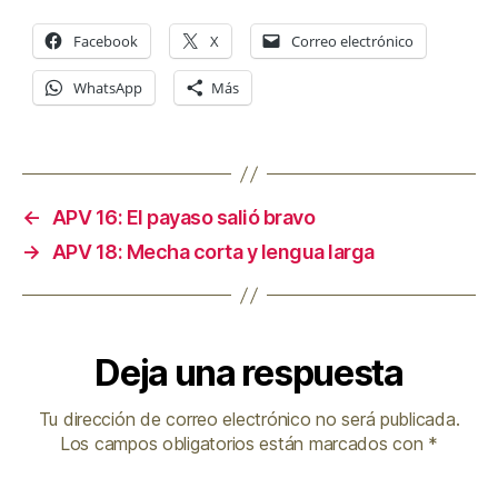
t
o
Facebook
X
Correo electrónico
r
d
WhatsApp
Más
e
a
u
d
←
APV 16: El payaso salió bravo
i
→
APV 18: Mecha corta y lengua larga
o
Deja una respuesta
Tu dirección de correo electrónico no será publicada.
Los campos obligatorios están marcados con
*