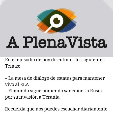
Mejorar
el
ELA
es
como
cambiar
la
ropa
al
muerto
En el episodio de hoy discutimos los siguientes
Temas:
– La mesa de diálogo de estatus para mantener
vivo al ELA
– El mundo sigue poniendo sanciones a Rusia
por su invasión a Ucrania
Recuerda que nos puedes escuchar diariamente