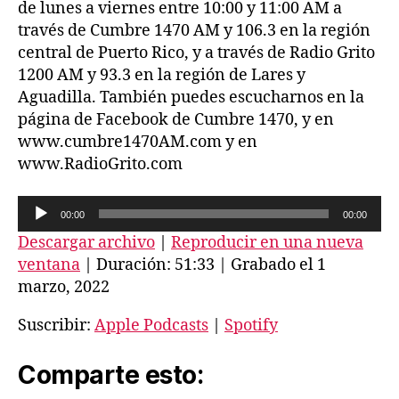
de lunes a viernes entre 10:00 y 11:00 AM a
través de Cumbre 1470 AM y 106.3 en la región
central de Puerto Rico, y a través de Radio Grito
1200 AM y 93.3 en la región de Lares y
Aguadilla. También puedes escucharnos en la
página de Facebook de Cumbre 1470, y en
www.cumbre1470AM.com y en
www.RadioGrito.com
R
00:00
00:00
e
Descargar archivo
|
Reproducir en una nueva
p
ventana
|
Duración: 51:33
|
Grabado el 1
r
marzo, 2022
o
Suscribir:
Apple Podcasts
|
Spotify
d
u
Comparte esto:
c