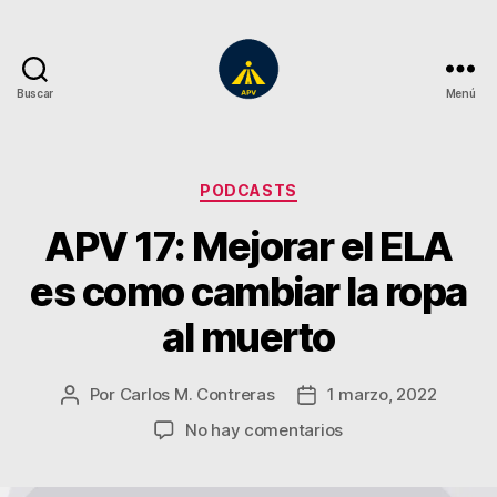
Buscar
Menú
A
Plena
Vista
Categorías
PODCASTS
APV 17: Mejorar el ELA
es como cambiar la ropa
al muerto
Por
Carlos M. Contreras
1 marzo, 2022
Autor
Fecha
de
de
en
No hay comentarios
la
la
APV
entrada
entrada
17: