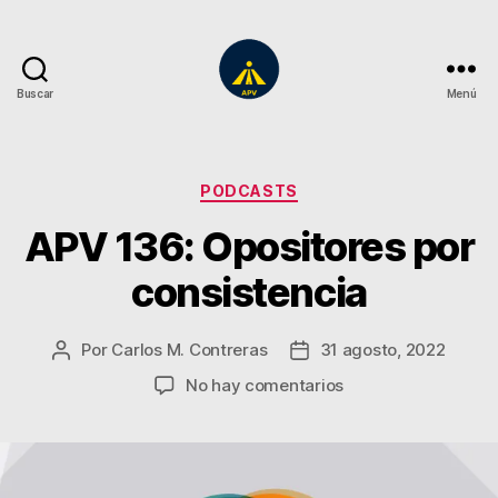
Buscar
Menú
A
Plena
Vista
Categorías
PODCASTS
APV 136: Opositores por
consistencia
Por
Carlos M. Contreras
31 agosto, 2022
Autor
Fecha
de
de
en
No hay comentarios
la
la
APV
entrada
entrada
136:
Opositores
por