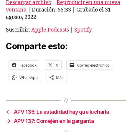
Descargar archivo
|
Reproducir en una nueva
p
ventana
|
Duración: 55:33
|
Grabado el 31
r
agosto, 2022
o
Suscribir:
Apple Podcasts
|
Spotify
d
u
Comparte esto:
c
t
o
Facebook
X
Correo electrónico
r
d
WhatsApp
Más
e
a
u
d
←
APV 135: La estadidad hay que lucharla
i
→
APV 137: Comején en la garganta
o