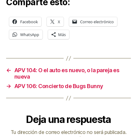
Comparte esto:
c
t
o
Facebook
X
Correo electrónico
r
d
WhatsApp
Más
e
a
u
d
←
APV 104: O el auto es nuevo, o la pareja es
i
nueva
o
→
APV 106: Concierto de Bugs Bunny
Deja una respuesta
Tu dirección de correo electrónico no será publicada.