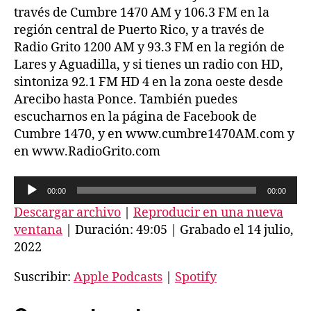
través de Cumbre 1470 AM y 106.3 FM en la
región central de Puerto Rico, y a través de
Radio Grito 1200 AM y 93.3 FM en la región de
Lares y Aguadilla, y si tienes un radio con HD,
sintoniza 92.1 FM HD 4 en la zona oeste desde
Arecibo hasta Ponce. También puedes
escucharnos en la página de Facebook de
Cumbre 1470, y en www.cumbre1470AM.com y
en www.RadioGrito.com
R
00:00
00:00
e
Descargar archivo
|
Reproducir en una nueva
p
ventana
|
Duración: 49:05
|
Grabado el 14 julio,
r
2022
o
Suscribir:
Apple Podcasts
|
Spotify
d
u