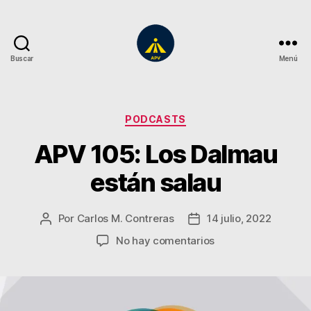
Buscar
Menú
A
Plena
Vista
Categorías
PODCASTS
APV 105: Los Dalmau
están salau
Por
Carlos M. Contreras
14 julio, 2022
Autor
Fecha
de
de
en
No hay comentarios
la
la
APV
entrada
entrada
105:
Los
Dalmau