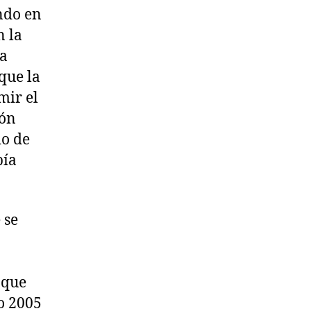
ndo en
n la
ta
que la
mir el
ión
io de
bía
 se
 que
o 2005