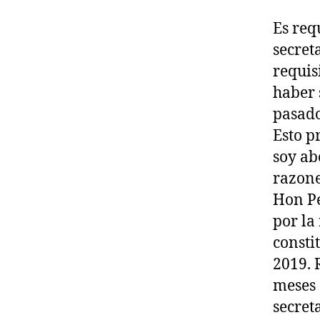
Es req
secret
requis
haber 
pasado
Esto p
soy ab
razone
Hon Pe
por la
consti
2019. 
meses 
secret