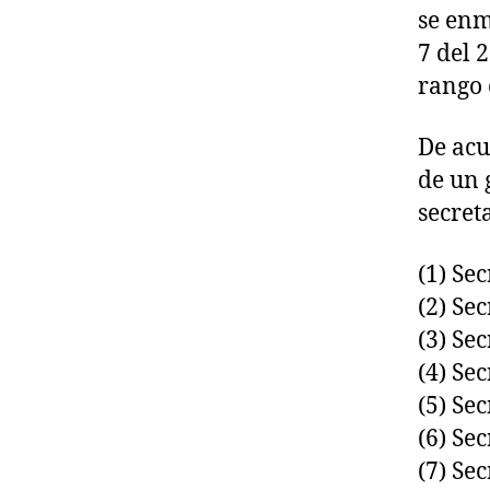
se enm
7 del 
rango 
De acu
de un 
secret
(1) Sec
(2) Se
(3) Se
(4) Se
(5) Se
(6) Se
(7) Se