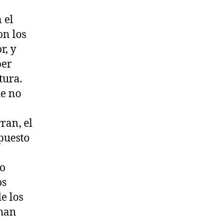
 el
on los
r, y
ber
tura.
ue no
ran, el
puesto
ño
os
e los
 han