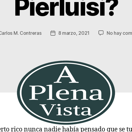
Pierluisi?
Carlos M. Contreras
8 marzo, 2021
No hay com
Fecha
de
la
a
entrada
rto rico nunca nadie había pensado que se t