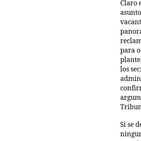
Claro 
asunto
vacant
panora
reclam
para o
plante
los se
admini
confir
argume
Tribu
Si se 
ningun