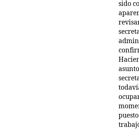
sido c
aparen
revisa
secret
admini
confir
Hacien
asunto
secret
todaví
ocupar
moment
puesto
trabaj