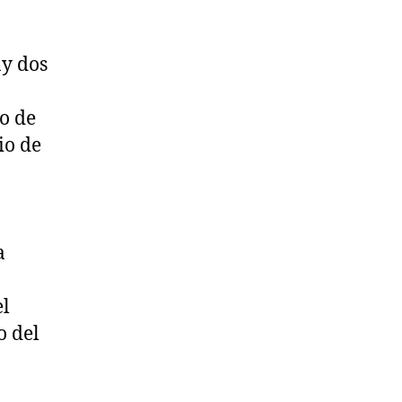
ay dos
o de
io de
a
el
o del