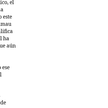
co, el
na
 este
almau
lifica
l ha
que aún
o ese
l
s
 de