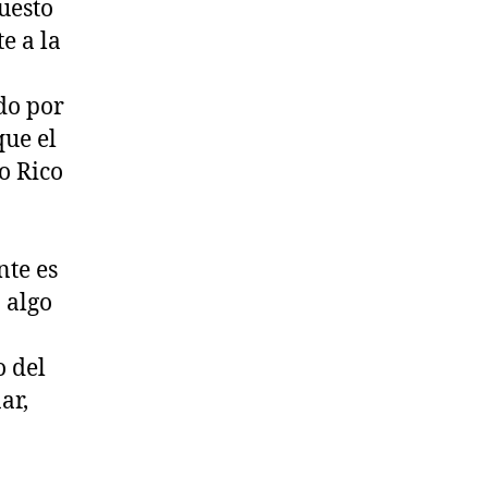
uesto
e a la
do por
ue el
o Rico
nte es
 algo
o del
ar,