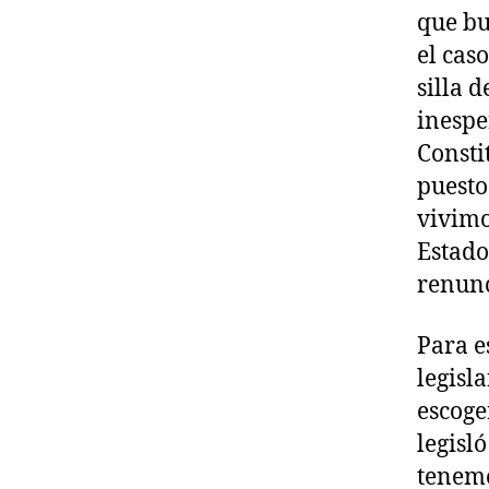
que bu
el cas
silla 
inespe
Consti
puesto
vivimo
Estado
renunc
Para e
legisl
escoge
legisl
tenemo