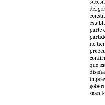
sucesi
del go
consti
establ
parte 
partid
no tie
preocu
confir
que es
diseña
imprev
gobern
sean l