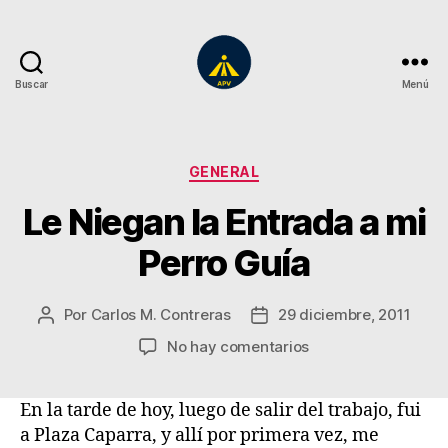
Buscar
Menú
A
Plena
Vista
Categorías
GENERAL
Le Niegan la Entrada a mi
Perro Guía
Por
Carlos M. Contreras
29 diciembre, 2011
Autor
Fecha
de
de
en
No hay comentarios
la
la
Le
entrada
entrada
Niegan
En la tarde de hoy, luego de salir del trabajo, fui
la
a Plaza Caparra, y allí por primera vez, me
Entrada