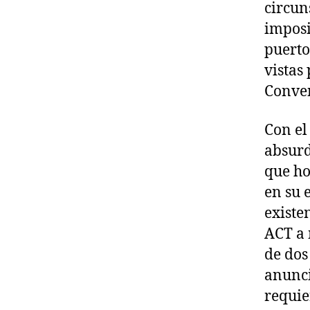
circun
imposit
puerto
vistas
Conve
Con el
absurd
que ho
en su 
existe
ACT a 
de dos
anunci
requie