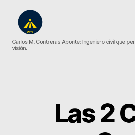
A
Carlos M. Contreras Aponte: Ingeniero civil que perd
Plena
visión.
Vista
Las 2 C