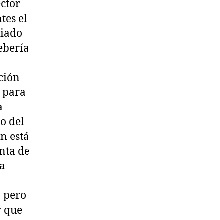
ector
tes el
piado
ebería
cción
T para
a
io del
n está
nta de
la
, pero
y que