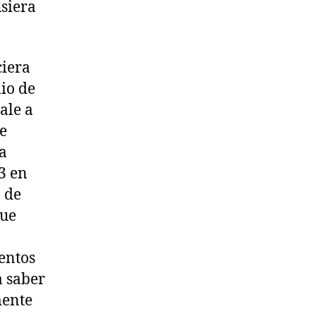
siera
ciera
lio de
ale a
de
 a
23 en
 de
que
entos
 saber
mente