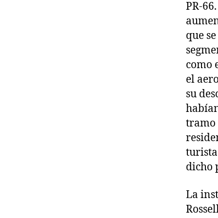
PR-66.
aument
que se
segmen
como e
el aer
su des
habían
tramo 
reside
turist
dicho 
La ins
Rossel