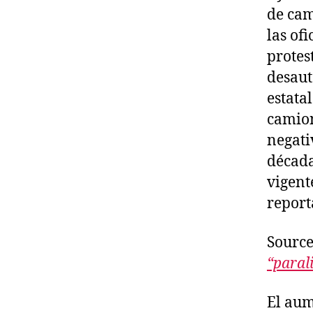
de cam
las ofi
protes
desaut
estata
camion
negati
década
vigent
report
Sourc
“paral
El aum