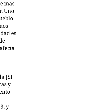
ce más
r. Uno
pueblo
mos
idad es
de
afecta
la JSF
ras y
ento
3, y