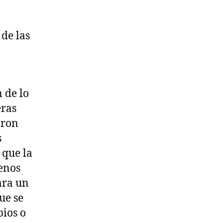
 de las
 de lo
eras
aron
s
 que la
enos
ara un
ue se
bios o