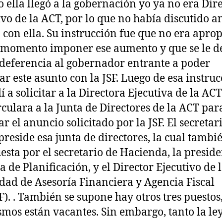
 ella llegó a la gobernación yo ya no era Dir
ivo de la ACT, por lo que no había discutido an
 con ella. Su instrucción fue que no era apro
 momento imponer ese aumento y que se le d
 deferencia al gobernador entrante a poder
ar este asunto con la JSF. Luego de esa instru
í a solicitar a la Directora Ejecutiva de la AC
rculara a la Junta de Directores de la ACT par
r el anuncio solicitado por la JSF. El secretar
reside esa junta de directores, la cual tambié
sta por el secretario de Hacienda, la preside
a de Planificación, y el Director Ejecutivo de 
dad de Asesoría Financiera y Agencia Fiscal
). . También se supone hay otros tres puestos
smos están vacantes. Sin embargo, tanto la le