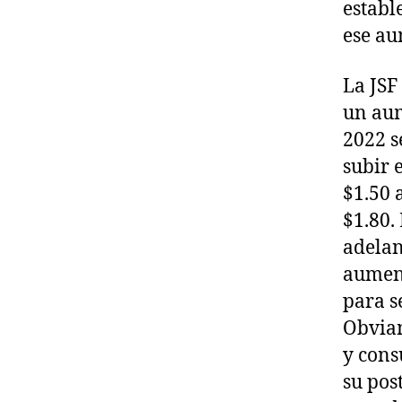
establ
ese au
La JSF
un aum
2022 s
subir 
$1.50 a
$1.80.
adelan
aument
para s
Obviam
y cons
su pos