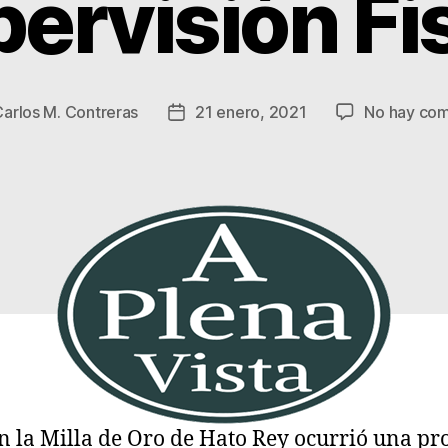
ervisión Fi
Carlos M. Contreras
21 enero, 2021
No hay com
Fecha
de
la
a
entrada
n la Milla de Oro de Hato Rey ocurrió una pro