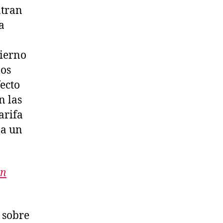
ntran
a
ierno
los
ecto
n las
arifa
 a un
an
 sobre