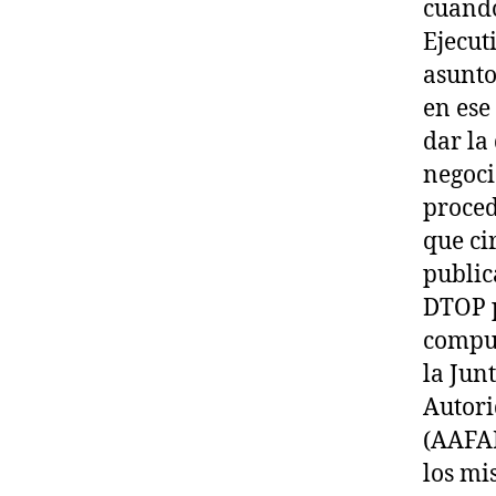
cuando
Ejecut
asunto
en ese
dar la
negoci
proced
que ci
publica
DTOP p
compue
la Junt
Autori
(AAFAF
los mi