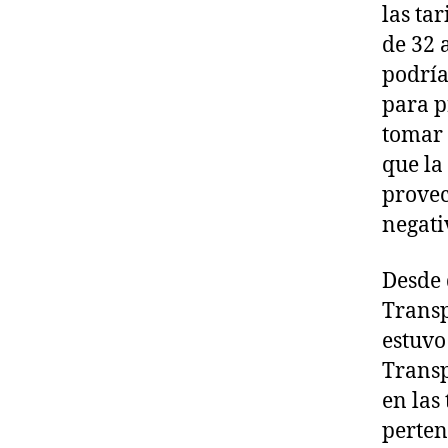
las ta
de 32 
podría
para p
tomar 
que la
provec
negati
Desde 
Transp
estuvo
Transp
en las 
perten