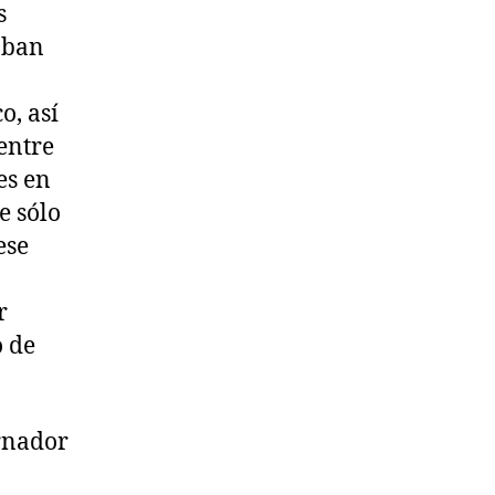
s
aban
o, así
entre
es en
e sólo
ese
r
o de
ernador