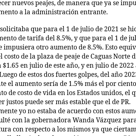
ecer nuevos peajes, de manera que ya se impu
mento a la administración entrante.
 solicitaba que para el 1 de julio de 2021 se hi
ento de tarifa del 8.5%, y que para el 1 de ju
e impusiera otro aumento de 8.5%. Esto equiv
el costo de la plaza de peaje de Caguas Norte 
 $1.65 en julio de este año, y en julio de 2022
 Luego de estos dos fuertes golpes, del año 20
te el aumento sería de 1.5% más el por ciento
o de costo de vida en los Estados unidos, el 
er justos puede ser más estable que el de PR.
ente yo no estaba de acuerdo con estos aum
ulté con la gobernadora Wanda Vázquez para
tura con respecto a los mismos ya que cierta