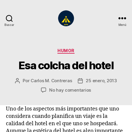
Buscar
Menú
A
Plena
Vista
Categorías
HUMOR
Esa colcha del hotel
Por
Carlos M. Contreras
25 enero, 2013
Autor
Fecha
de
de
en
No hay comentarios
la
la
Esa
entrada
entrada
colcha
Uno de los aspectos más importantes que uno
del
considera cuando planifica un viaje es la
hotel
calidad del hotel en el que uno se hospedará.
Aunque la estética del hotel es algo importante,