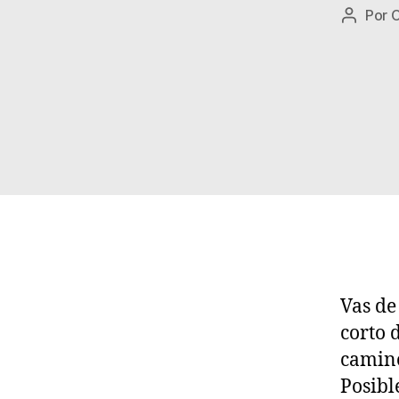
Por
C
Autor
de
la
entrad
Vas de
corto 
camino
Posibl