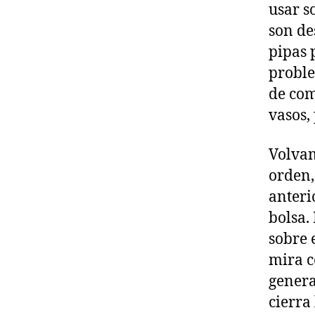
usar s
son de
pipas 
proble
de com
vasos, 
Volvam
orden,
anteri
bolsa.
sobre 
mira c
genera
cierra