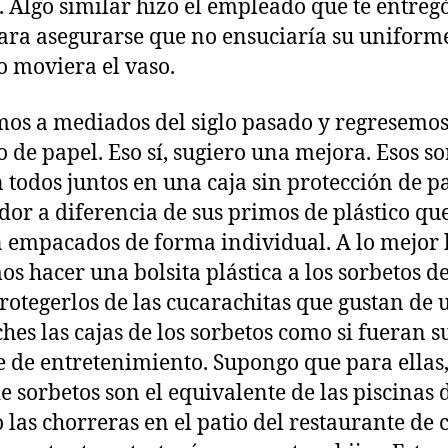
. Algo similar hizo el empleado que te entregó
ara asegurarse que no ensuciaría su uniform
 moviera el vaso.
os a mediados del siglo pasado y regresemos
o de papel. Eso sí, sugiero una mejora. Esos s
 todos juntos en una caja sin protección de p
dor a diferencia de sus primos de plástico qu
 empacados de forma individual. A lo mejor 
s hacer una bolsita plástica a los sorbetos d
rotegerlos de las cucarachitas que gustan de 
ches las cajas de los sorbetos como si fueran s
 de entretenimiento. Supongo que para ellas,
de sorbetos son el equivalente de las piscinas 
o las chorreras en el patio del restaurante de