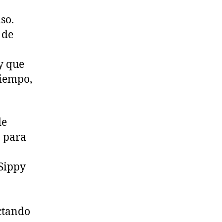
so.
 de
y que
tiempo,
de
ó para
“Sippy
ctando