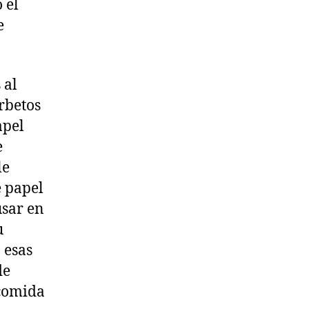
 el
e
 al
orbetos
apel
e
le
e papel
usar en
u
 esas
de
 comida