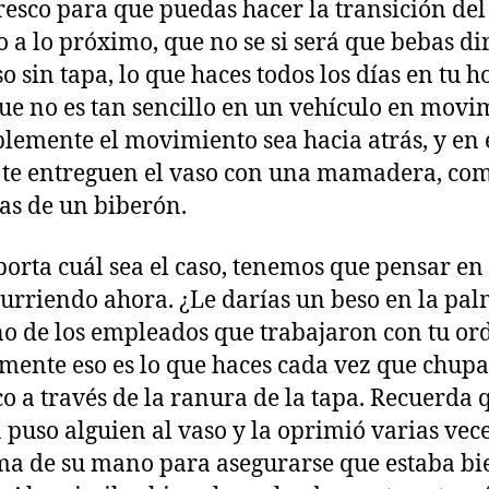
resco para que puedas hacer la transición del
o a lo próximo, que no se si será que bebas di
o sin tapa, lo que haces todos los días en tu h
ue no es tan sencillo en un vehículo en movi
blemente el movimiento sea hacia atrás, y en 
 te entreguen el vaso con una mamadera, com
as de un biberón.
orta cuál sea el caso, tenemos que pensar en
curriendo ahora. ¿Le darías un beso en la pa
o de los empleados que trabajaron con tu or
mente eso es lo que haces cada vez que chupa
co a través de la ranura de la tapa. Recuerda 
a puso alguien al vaso y la oprimió varias vec
ma de su mano para asegurarse que estaba bi