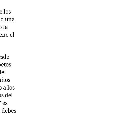
e los
do una
o la
ene el
esde
betos
del
años
 a los
s del
 es
, debes