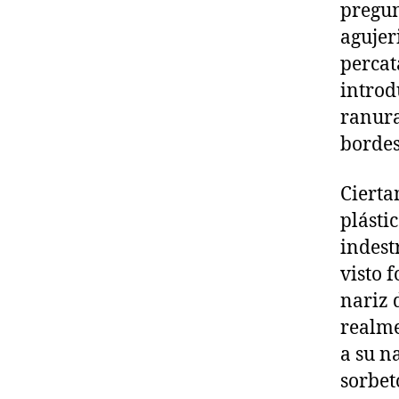
pregun
agujeri
percat
introd
ranura
bordes
Cierta
plástic
indest
visto 
nariz 
realme
a su n
sorbet