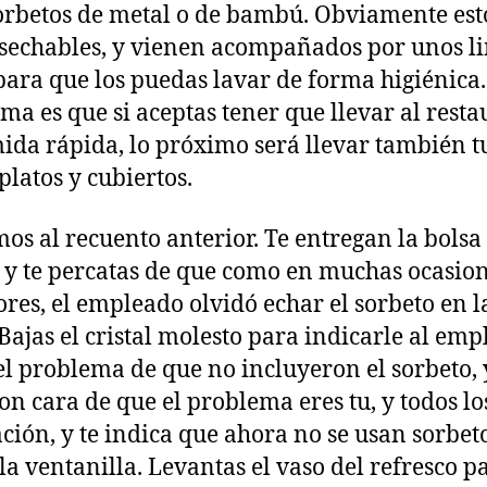
orbetos de metal o de bambú. Obviamente est
sechables, y vienen acompañados por unos l
para que los puedas lavar de forma higiénica.
ma es que si aceptas tener que llevar al rest
ida rápida, lo próximo será llevar también t
platos y cubiertos.
os al recuento anterior. Te entregan la bolsa
 y te percatas de que como en muchas ocasio
ores, el empleado olvidó echar el sorbeto en l
 Bajas el cristal molesto para indicarle al em
el problema de que no incluyeron el sorbeto, y
on cara de que el problema eres tu, y todos lo
ción, y te indica que ahora no se usan sorbeto
 la ventanilla. Levantas el vaso del refresco p