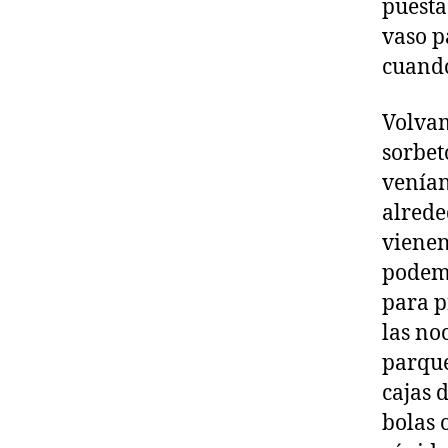
puesta
vaso p
cuando
Volvam
sorbet
venían
alrede
vienen
podemo
para p
las no
parque
cajas 
bolas 