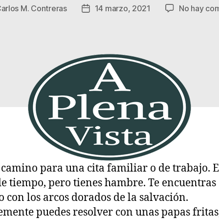
arlos M. Contreras
14 marzo, 2021
No hay com
Fecha
de
la
a
entrada
 camino para una cita familiar o de trabajo. E
de tiempo, pero tienes hambre. Te encuentras 
 con los arcos dorados de la salvación.
emente puedes resolver con unas papas fritas