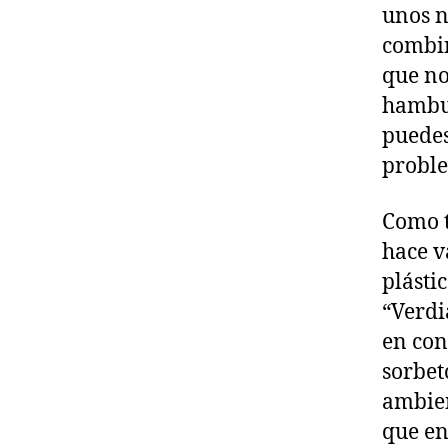
unos n
combin
que no
hambur
puedes
probl
Como t
hace v
plásti
“Verdi
en con
sorbet
ambien
que en