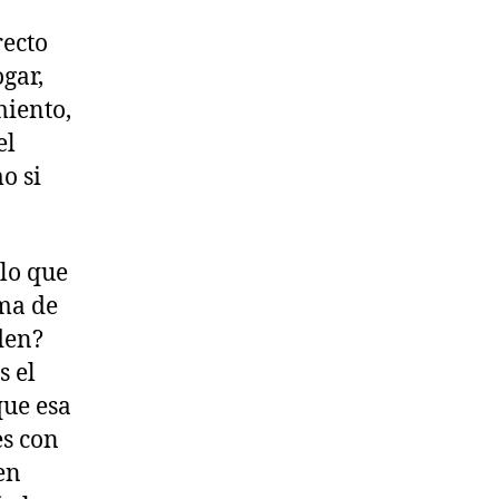
recto
ogar,
miento,
el
o si
 lo que
lma de
den?
s el
que esa
es con
en