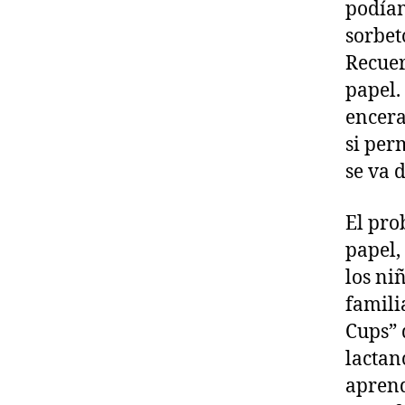
podíam
sorbet
Recuer
papel.
encera
si per
se va 
El pro
papel,
los ni
famili
Cups” 
lactan
aprend