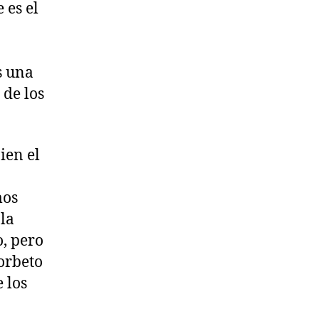
 es el
s una
 de los
ien el
mos
 la
o, pero
orbeto
 los