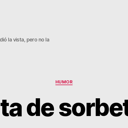
ió la vista, pero no la
Categorías
HUMOR
lta de sorb