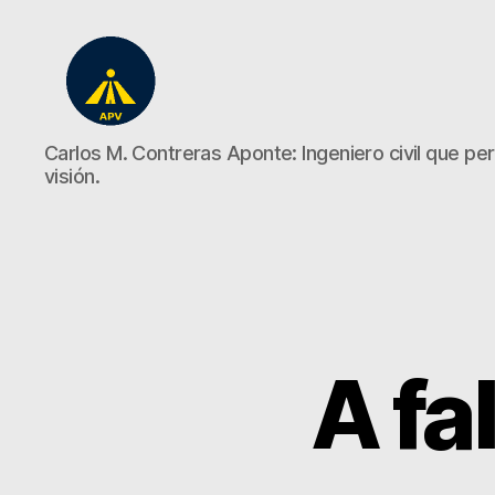
A
Carlos M. Contreras Aponte: Ingeniero civil que perd
Plena
visión.
Vista
A fa